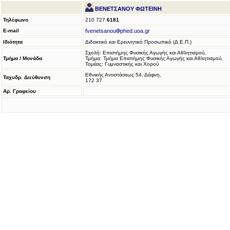
ΒΕΝΕΤΣΑΝΟΥ ΦΩΤΕΙΝΗ
Τηλέφωνο
210 727
6181
E-mail
fvenetsanou
phed.uoa.gr
Ιδιότητα
Διδακτικό και Ερευνητικό Προσωπικό (Δ.Ε.Π.)
Σχολή: Επιστήμης Φυσικής Αγωγής και Αθλητισμού,
Τμήμα / Μονάδα
Τμήμα: Τμήμα Επιστήμης Φυσικής Αγωγής και Αθλητισμού,
Τομέας: Γυμναστικής και Χορού
Εθνικής Αντιστάσεως 54, Δάφνη,
Ταχυδρ. Διεύθυνση
172 37
Αρ. Γραφείου