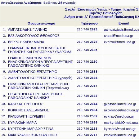
Αποτελέσματα Αναζήτησης
: Βρέθηκαν
24
εγγραφές
Σχολή: Επιστημών Υγείας - Τμήμα: Ιατρική 
Τομέας: Παθολογίας
Ανήκει στο: Α´ Προπαιδευτική Παθολογική Κλ
Ονοματεπώνυμο
Τηλέφωνο
E-mail
1.
ΑΜΠΑΤΖΙΑΔΗΣ ΓΙΑΝΝΗΣ
210 746
2629
gampatziadis
med.uoa
2.
ΒΑΣΙΛΑΚΟΠΟΥΛΟΣ ΘΕΟΔΩΡΟΣ
tvassil
med.uoa.gr
3.
ΒΕΡΡΟΥ ΚΛΕΙΩ-ΜΑΡΙΑ
210 746
2678
kverrou
med.uoa.gr
ΓΡΑΜΜΑΤΕΙΑ ΠΜΣ ΦΥΣΙΟΛΟΓΙΑ ΤΗΣ
4.
210 746
2685
ΓΗΡΑΝΣΗΣ ΚΑΙ ΓΗΡΙΑΤΡΙΚΑ ΣΥΝΔΡΟΜΑ
ΓΡΑΦΕΙΟ ΕΙΔΙΚΕΥΟΜΕΝΩΝ
5.
ΕΝΔΟΚΡΙΝΟΛΟΓΩΝ Α ΠΡΟΠΑΙΔΕΥΤΙΚΗΣ
210 746
2190
ΠΑΘΟΛΟΓΙΚΗΣ ΚΛΙΝΙΚΗΣ
6.
ΔΙΑΒΗΤΟΛΟΓΙΚΟ ΕΡΓΑΣΤΗΡΙΟ
210 746
2683
7.
ΔΙΑΒΗΤΟΛΟΓΙΚΟ ΕΡΓΑΣΤΗΡΙΟ (γραφεία)
210 746
2694
ΕΝΔΟΚΡΙΝΟΛΟΓΟΙ Α ΠΡΟΠΑΙΔΕΥΤΙΚΗ
8.
210 746
2217
ΠΑΘΟΛΟΓΙΚΗ ΚΛΙΝΙΚΗ (Τετραπόλεως)
ΕΡΓΑΣΤΗΡΙΟ Α' ΠΡΟΠΑΙΔΕΥΤΙΚΗΣ
9.
210 746
2633
ΠΑΘΟΛΟΛΙΚΗΣ ΚΛΙΝΙΚΗΣ
10.
ΚΑΛΤΣΑΣ ΓΡΗΓΟΡΙΟΣ
210 746
2644
gkaltsas
med.uoa.gr
11.
ΚΟΚΚΙΝΟΣ ΑΛΕΞΑΝΔΡΟΣ
210 746
2634
akokkinos
med.uoa.gr
12.
ΚΡΑΒΒΑΡΙΤΗ ΕΥΡΙΔΙΚΗ
210 746
2582
evkrav
med.uoa.gr
13.
ΚΥΡΙΑΚΙΔΗ ΜΑΡΙΑ
210 746
2693
markyriakidi
med.uoa.
14.
ΚΥΡΤΣΩΝΗ ΜΑΡΙΑ ΧΡΙΣΤΙΝΑ
210 746
2183
kyrtsoni
med.uoa.gr
15.
ΜΑΚΡΥΛΑΚΗΣ ΚΩΝΣΤΑΝΤΙΝΟΣ
210 746
2717
kmakrila
med.uoa.gr