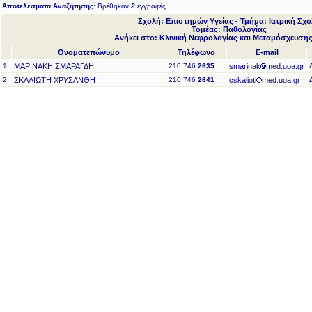
Αποτελέσματα Αναζήτησης
: Βρέθηκαν
2
εγγραφές
Σχολή: Επιστημών Υγείας - Τμήμα: Ιατρική Σχ
Τομέας: Παθολογίας
Ανήκει στο: Κλινική Νεφρολογίας και Μεταμόσχευση
Ονοματεπώνυμο
Τηλέφωνο
E-mail
1.
ΜΑΡΙΝΑΚΗ ΣΜΑΡΑΓΔΗ
210 746
2635
smarinak
med.uoa.gr
2.
ΣΚΑΛΙΩΤΗ ΧΡΥΣΑΝΘΗ
210 746
2641
cskalioti
med.uoa.gr