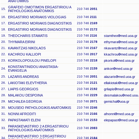
ANATOMIKIS
GRAFEIO OMOTIMON ERGASTIRIOU A
15.
210 746
2051
PATHOLOGIKIS ANATOMIKIS
16.
ERGASTIRIO MORIAKIS VIOLOGIAS
210 746
2111
17.
ERGASTIRIO MORIAKIS DIAGNOSTIKIS
210 746
2169
18.
ERGASTIRIO MORIAKIS DIAGNOSTIKIS
210 746
2172
19.
THEOCHARIS STAMATIS
210 746
2116
stamtheo
med.uoa.gr
20.
THYMARA EIRINI
210 746
2178
ethymara
med.uoa.gr
21.
KAVANTZAS NIKOLAOS
210 746
2167
nkavantz
med.uoa.gr
22.
KACHROU KALLIOPI
210 746
2017
kkachrou
med.uoa.gr
23.
KORKOLOPOULOU PINELOPI
210 746
2218
pkorkol
med.uoa.gr
KONSTANTINIDOU ANASTASIA-
24.
210 746
2159
ankon
med.uoa.gr
EVANGELIA
25.
LAZARIS ANDREAS
210 746
2051
alazaris
med.uoa.gr
26.
LAKIOTAKI ELEVTHERIA
210 746
2121
ellakiotaki
med.uoa.gr
27.
LIAPIS GEORGIOS
210 746
2192
grliapis
med.uoa.gr
28.
MALAKOU DESPOINA
210 746
2229
desmalakou
med.uoa.
29.
MICHALEA GEORGIA
210 746
2071
gemichal
uoa.gr
30.
MOUSEIO PATHOLOGIKIS ANATOMIKIS
210 746
2246
31.
NONNI AFRODITI
210 746
2166
afnonni
med.uoa.gr
32.
PAPASTAMATI ELENI
210 746
2153
elepapast
med.uoa.gr
PARASKEVASTIRIO 2 A ERGASTIRIOU
33.
210 746
2083
PATHOLOGIKIS ANATOMIKIS
PARASKEVASTIRIO 3 ERGASTIRIOU
34.
210 746
2184