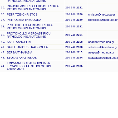
PATHOLOGIKIS ANATOMIKIS
PARASKEVASTIRIO 1 ERGASTIRIOU A
35.
210 746
2131
PATHOLOGIKIS ANATOMIKIS
36.
PETRITZIS CHRISTOS
210 746
2050
chrispet
med.uoa.gr
37.
PETROLEKA THEODORA
210 746
2180
rpetroleka
med.uoa.gr
PROTOKOLLO A ERGASTIRIOU A
38.
210 746
2181
PATHOLOGIKIS ANATOMIKIS
PROTOKOLLO V ERGASTIRIOU
39.
210 746
2261
PATHOLOGIKIS ANATOMIKIS
40.
SAETTA ANGELIKI
210 746
2168
asaetta
med.uoa.gr
41.
SAKELLARIOU STRATIGOULA
210 746
2186
sakelstrat
med.uoa.gr
42.
SEPSA ATHANASIA
210 746
2115
asepsa
med.uoa.gr
43.
STOFAS ANASTASIOS
210 746
2194
stofastasos
med.uoa.
TMIMA ANOSOISTOCHIMEIAS A
44.
ERGASTIRIOU A PATHOLOGIKIS
210 746
2185
ANATOMIKIS