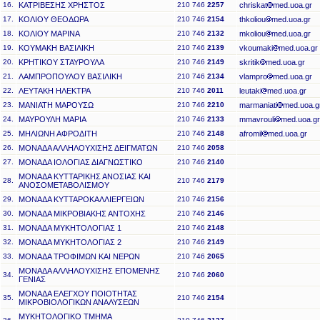
16.
ΚΑΤΡΙΒΕΣΗΣ ΧΡΗΣΤΟΣ
210 746
2257
chriskat
med.uoa.gr
17.
ΚΟΛΙΟΥ ΘΕΟΔΩΡΑ
210 746
2154
thkoliou
med.uoa.gr
18.
ΚΟΛΙΟΥ ΜΑΡΙΝΑ
210 746
2132
mkoliou
med.uoa.gr
19.
ΚΟΥΜΑΚΗ ΒΑΣΙΛΙΚΗ
210 746
2139
vkoumaki
med.uoa.gr
20.
ΚΡΗΤΙΚΟΥ ΣΤΑΥΡΟΥΛΑ
210 746
2149
skritik
med.uoa.gr
21.
ΛΑΜΠΡΟΠΟΥΛΟΥ ΒΑΣΙΛΙΚΗ
210 746
2134
vlampro
med.uoa.gr
22.
ΛΕΥΤΑΚΗ ΗΛΕΚΤΡΑ
210 746
2011
leutaki
med.uoa.gr
23.
ΜΑΝΙΑΤΗ ΜΑΡΟΥΣΩ
210 746
2210
marmaniati
med.uoa.g
24.
ΜΑΥΡΟΥΛΗ ΜΑΡΙΑ
210 746
2133
mmavrouli
med.uoa.gr
25.
ΜΗΛΙΩΝΗ ΑΦΡΟΔΙΤΗ
210 746
2148
afromil
med.uoa.gr
26.
ΜΟΝΑΔΑ ΑΛΛΗΛΟΥΧΙΣΗΣ ΔΕΙΓΜΑΤΩΝ
210 746
2058
27.
ΜΟΝΑΔΑ ΙΟΛΟΓΙΑΣ ΔΙΑΓΝΩΣΤΙΚΟ
210 746
2140
ΜΟΝΑΔΑ ΚΥΤΤΑΡΙΚΗΣ ΑΝΟΣΙΑΣ ΚΑΙ
28.
210 746
2179
ΑΝΟΣΟΜΕΤΑΒΟΛΙΣΜΟΥ
29.
ΜΟΝΑΔΑ ΚΥΤΤΑΡΟΚΑΛΛΙΕΡΓΕΙΩΝ
210 746
2156
30.
ΜΟΝΑΔΑ ΜΙΚΡΟΒΙΑΚΗΣ ΑΝΤΟΧΗΣ
210 746
2146
31.
ΜΟΝΑΔΑ ΜΥΚΗΤΟΛΟΓΙΑΣ 1
210 746
2148
32.
ΜΟΝΑΔΑ ΜΥΚΗΤΟΛΟΓΙΑΣ 2
210 746
2149
33.
ΜΟΝΑΔΑ ΤΡΟΦΙΜΩΝ ΚΑΙ ΝΕΡΩΝ
210 746
2065
ΜΟΝΑΔΑ ΑΛΛΗΛΟΥΧΙΣΗΣ ΕΠΟΜΕΝΗΣ
34.
210 746
2060
ΓΕΝΙΑΣ
ΜΟΝΑΔΑ ΕΛΕΓΧΟΥ ΠΟΙΟΤΗΤΑΣ
35.
210 746
2154
ΜΙΚΡΟΒΙΟΛΟΓΙΚΩΝ ΑΝΑΛΥΣΕΩΝ
ΜΥΚΗΤΟΛΟΓΙΚΟ ΤΜΗΜΑ