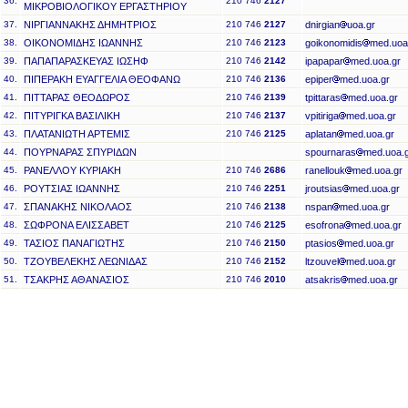
36.
210 746
2127
ΜΙΚΡΟΒΙΟΛΟΓΙΚΟΥ ΕΡΓΑΣΤΗΡΙΟΥ
37.
ΝΙΡΓΙΑΝΝΑΚΗΣ ΔΗΜΗΤΡΙΟΣ
210 746
2127
dnirgian
uoa.gr
38.
ΟΙΚΟΝΟΜΙΔΗΣ ΙΩΑΝΝΗΣ
210 746
2123
goikonomidis
med.uoa
39.
ΠΑΠΑΠΑΡΑΣΚΕΥΑΣ ΙΩΣΗΦ
210 746
2142
ipapapar
med.uoa.gr
40.
ΠΙΠΕΡΑΚΗ ΕΥΑΓΓΕΛΙΑ ΘΕΟΦΑΝΩ
210 746
2136
epiper
med.uoa.gr
41.
ΠΙΤΤΑΡΑΣ ΘΕΟΔΩΡΟΣ
210 746
2139
tpittaras
med.uoa.gr
42.
ΠΙΤΥΡΙΓΚΑ ΒΑΣΙΛΙΚΗ
210 746
2137
vpitiriga
med.uoa.gr
43.
ΠΛΑΤΑΝΙΩΤΗ ΑΡΤΕΜΙΣ
210 746
2125
aplatan
med.uoa.gr
44.
ΠΟΥΡΝΑΡΑΣ ΣΠΥΡΙΔΩΝ
spournaras
med.uoa.
45.
ΡΑΝΕΛΛΟΥ ΚΥΡΙΑΚΗ
210 746
2686
ranellouk
med.uoa.gr
46.
ΡΟΥΤΣΙΑΣ ΙΩΑΝΝΗΣ
210 746
2251
jroutsias
med.uoa.gr
47.
ΣΠΑΝΑΚΗΣ ΝΙΚΟΛΑΟΣ
210 746
2138
nspan
med.uoa.gr
48.
ΣΩΦΡΟΝΑ ΕΛΙΣΣΑΒΕΤ
210 746
2125
esofrona
med.uoa.gr
49.
ΤΑΣΙΟΣ ΠΑΝΑΓΙΩΤΗΣ
210 746
2150
ptasios
med.uoa.gr
50.
ΤΖΟΥΒΕΛΕΚΗΣ ΛΕΩΝΙΔΑΣ
210 746
2152
ltzouvel
med.uoa.gr
51.
ΤΣΑΚΡΗΣ ΑΘΑΝΑΣΙΟΣ
210 746
2010
atsakris
med.uoa.gr