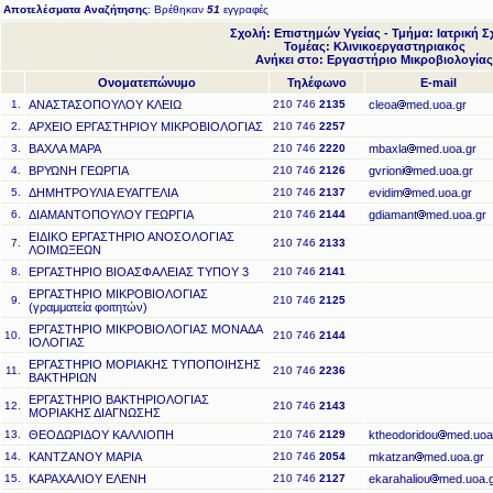
Αποτελέσματα Αναζήτησης
: Βρέθηκαν
51
εγγραφές
Σχολή: Επιστημών Υγείας - Τμήμα: Ιατρική 
Τομέας: Κλινικοεργαστηριακός
Ανήκει στο: Εργαστήριο Μικροβιολογίας
Ονοματεπώνυμο
Τηλέφωνο
E-mail
1.
ΑΝΑΣΤΑΣΟΠΟΥΛΟΥ ΚΛΕΙΩ
210 746
2135
cleoa
med.uoa.gr
2.
ΑΡΧΕΙΟ ΕΡΓΑΣΤΗΡΙΟΥ ΜΙΚΡΟΒΙΟΛΟΓΙΑΣ
210 746
2257
3.
ΒΑΧΛΑ ΜΑΡΑ
210 746
2220
mbaxla
med.uoa.gr
4.
ΒΡΥΩΝΗ ΓΕΩΡΓΙΑ
210 746
2126
gvrioni
med.uoa.gr
5.
ΔΗΜΗΤΡΟΥΛΙΑ ΕΥΑΓΓΕΛΙΑ
210 746
2137
evidim
med.uoa.gr
6.
ΔΙΑΜΑΝΤΟΠΟΥΛΟΥ ΓΕΩΡΓΙΑ
210 746
2144
gdiamant
med.uoa.gr
ΕΙΔΙΚΟ ΕΡΓΑΣΤΗΡΙΟ ΑΝΟΣΟΛΟΓΙΑΣ
7.
210 746
2133
ΛΟΙΜΩΞΕΩΝ
8.
ΕΡΓΑΣΤΗΡΙΟ ΒΙΟΑΣΦΑΛΕΙΑΣ ΤΥΠΟΥ 3
210 746
2141
ΕΡΓΑΣΤΗΡΙΟ ΜΙΚΡΟΒΙΟΛΟΓΙΑΣ
9.
210 746
2125
(γραμματεία φοιτητών)
ΕΡΓΑΣΤΗΡΙΟ ΜΙΚΡΟΒΙΟΛΟΓΙΑΣ ΜΟΝΑΔΑ
10.
210 746
2144
ΙΟΛΟΓΙΑΣ
ΕΡΓΑΣΤΗΡΙΟ ΜΟΡΙΑΚΗΣ ΤΥΠΟΠΟΙΗΣΗΣ
11.
210 746
2236
ΒΑΚΤΗΡΙΩΝ
ΕΡΓΑΣΤΗΡΙΟ ΒΑΚΤΗΡΙΟΛΟΓΙΑΣ
12.
210 746
2143
ΜΟΡΙΑΚΗΣ ΔΙΑΓΝΩΣΗΣ
13.
ΘΕΟΔΩΡΙΔΟΥ ΚΑΛΛΙΟΠΗ
210 746
2129
ktheodoridou
med.uoa
14.
ΚΑΝΤΖΑΝΟΥ ΜΑΡΙΑ
210 746
2054
mkatzan
med.uoa.gr
15.
ΚΑΡΑΧΑΛΙΟΥ ΕΛΕΝΗ
210 746
2127
ekarahaliou
med.uoa.