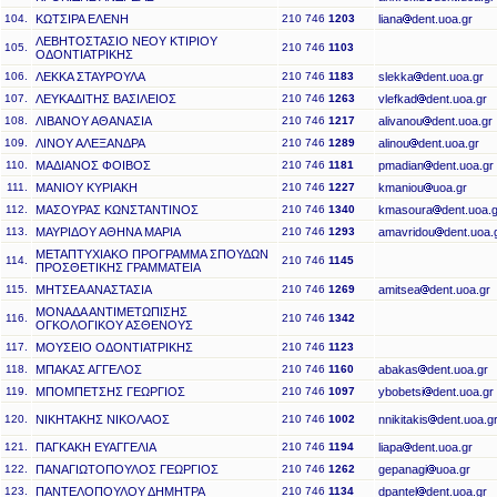
104.
ΚΩΤΣΙΡΑ ΕΛΕΝΗ
210 746
1203
liana
dent.uoa.gr
ΛΕΒΗΤΟΣΤΑΣΙΟ ΝΕΟΥ ΚΤΙΡΙΟΥ
105.
210 746
1103
ΟΔΟΝΤΙΑΤΡΙΚΗΣ
106.
ΛΕΚΚΑ ΣΤΑΥΡΟΥΛΑ
210 746
1183
slekka
dent.uoa.gr
107.
ΛΕΥΚΑΔΙΤΗΣ ΒΑΣΙΛΕΙΟΣ
210 746
1263
vlefkad
dent.uoa.gr
108.
ΛΙΒΑΝΟΥ ΑΘΑΝΑΣΙΑ
210 746
1217
alivanou
dent.uoa.gr
109.
ΛΙΝΟΥ ΑΛΕΞΑΝΔΡΑ
210 746
1289
alinou
dent.uoa.gr
110.
ΜΑΔΙΑΝΟΣ ΦΟΙΒΟΣ
210 746
1181
pmadian
dent.uoa.gr
111.
ΜΑΝΙΟΥ ΚΥΡΙΑΚΗ
210 746
1227
kmaniou
uoa.gr
112.
ΜΑΣΟΥΡΑΣ ΚΩΝΣΤΑΝΤΙΝΟΣ
210 746
1340
kmasoura
dent.uoa.g
113.
ΜΑΥΡΙΔΟΥ ΑΘΗΝΑ ΜΑΡΙΑ
210 746
1293
amavridou
dent.uoa.
ΜΕΤΑΠΤΥΧΙΑΚΟ ΠΡΟΓΡΑΜΜΑ ΣΠΟΥΔΩΝ
114.
210 746
1145
ΠΡΟΣΘΕΤΙΚΗΣ ΓΡΑΜΜΑΤΕΙΑ
115.
ΜΗΤΣΕΑ ΑΝΑΣΤΑΣΙΑ
210 746
1269
amitsea
dent.uoa.gr
ΜΟΝΑΔΑ ΑΝΤΙΜΕΤΩΠΙΣΗΣ
116.
210 746
1342
ΟΓΚΟΛΟΓΙΚΟΥ ΑΣΘΕΝΟΥΣ
117.
ΜΟΥΣΕΙΟ ΟΔΟΝΤΙΑΤΡΙΚΗΣ
210 746
1123
118.
ΜΠΑΚΑΣ ΑΓΓΕΛΟΣ
210 746
1160
abakas
dent.uoa.gr
119.
ΜΠΟΜΠΕΤΣΗΣ ΓΕΩΡΓΙΟΣ
210 746
1097
ybobetsi
dent.uoa.gr
120.
ΝΙΚΗΤΑΚΗΣ ΝΙΚΟΛΑΟΣ
210 746
1002
nnikitakis
dent.uoa.g
121.
ΠΑΓΚΑΚΗ ΕΥΑΓΓΕΛΙΑ
210 746
1194
liapa
dent.uoa.gr
122.
ΠΑΝΑΓΙΩΤΟΠΟΥΛΟΣ ΓΕΩΡΓΙΟΣ
210 746
1262
gepanagi
uoa.gr
123.
ΠΑΝΤΕΛΟΠΟΥΛΟΥ ΔΗΜΗΤΡΑ
210 746
1134
dpantel
dent.uoa.gr