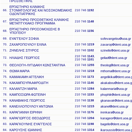
ΠΡΟΣΘΕΤΙΚΗΣ
ΕΡΓΑΣΤΗΡΙΟ ΚΛΙΝΙΚΗΣ
66.
ΣΤΟΜΑΤΟΛΟΓΙΑΣ ΚΑΙ ΝΟΣΟΚΟΜΕΙΑΚΗΣ
210 746
1192
ΟΔΟΝΤΙΑΤΡΙΚΗΣ
ΕΡΓΑΣΤΗΡΙΟ ΠΡΟΣΘΕΤΙΚΗΣ ΚΛΙΝΙΚΗΣ
67.
210 746
1148
ΜΕΤΑΠΤΥΧΙΑΚΟ ΠΡΟΓΡΑΜΜΑ
ΕΡΓΑΣΤΗΡΙΟ ΠΡΟΣΟΜΟΙΩΣΗΣ Β
68.
210 746
1156
ΥΠΟΓΕΙΟΥ
69.
ΕΥΑΓΓΕΛΟΥ ΣΟΦΙΑ
sofevangelou
uoa.gr
70.
ΖΑΧΑΡΟΠΟΥΛΟΥ ΕΛΙΝΑ
210 746
1219
zaxarop
dent.uoa.gr
71.
ΖΗΝΕΛΗΣ ΣΠΥΡΟΣ
210 746
1102
szinelis
dent.uoa.gr
210 746
1143
,
72.
ΗΛΙΑΔΗΣ ΓΕΩΡΓΙΟΣ
geliad
dent.uoa.gr
210 746
1101
73.
ΘΕΟΛΟΓΗ-ΛΥΓΙΔΑΚΗ ΚΩΝΣΤΑΝΤΙΝΑ
210 746
1255
theolog
dent.uoa.gr
74.
ΘΩΜΑ ΜΑΡΙΑ
210 746
1218
mthoma
dent.uoa.gr
75.
ΚΑΙΜΑΚΑΜΗ ΑΓΓΕΛΙΚΗ
210 746
1173
angelikikai
dent.uoa.
76.
ΚΑΚΑΜΠΟΥΡΑ ΑΦΡΟΔΙΤΗ
210 746
1146
akakabou
dent.uoa.g
77.
ΚΑΛΑΝΤΖΗ ΜΑΡΙΑ
210 746
1284
kalanmaria
uoa.gr
78.
ΚΑΜΠΟΣΙΩΡΑ ΦΩΤΕΙΝΗ
210 746
1153
phophik
dent.uoa.gr
79.
ΚΑΝΑΒΑΚΗΣ ΓΕΩΡΓΙΟΣ
210 746
1138
gkanavak
dent.uoa.g
80.
ΚΑΝΕΛΛΟΠΟΥΛΟΥ ΑΝΤΩΝΙΑ
210 746
1215
akanel
dent.uoa.gr
81.
ΚΑΡΑΓΙΑΝΝΗ ΕΙΡΗΝΗ
210 746
1176
irenkara
uoa.gr
82.
ΚΑΡΑΓΙΩΡΓΟΣ ΘΕΟΔΩΡΟΣ
210 746
1204
karageor
dent.uoa.gr
83.
ΚΑΡΑΓΚΟΥΝΗΣ ΕΥΑΓΓΕΛΟΣ
210 746
1198
bagelis
dent.uoa.gr
84.
ΚΑΡΟΥΣΗΣ ΙΩΑΝΝΗΣ
210 746
1314
ikaroussis
dent.uoa.