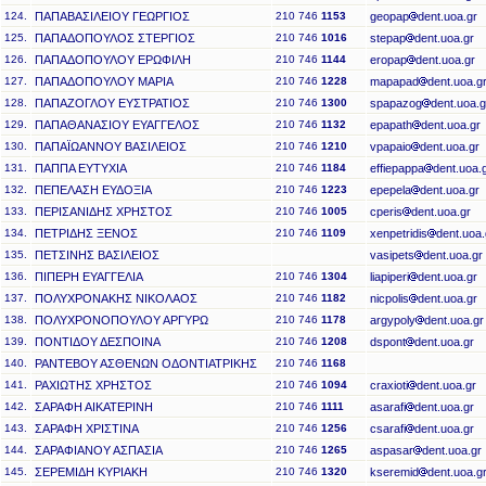
124.
ΠΑΠΑΒΑΣΙΛΕΙΟΥ ΓΕΩΡΓΙΟΣ
210 746
1153
geopap
dent.uoa.gr
125.
ΠΑΠΑΔΟΠΟΥΛΟΣ ΣΤΕΡΓΙΟΣ
210 746
1016
stepap
dent.uoa.gr
126.
ΠΑΠΑΔΟΠΟΥΛΟΥ ΕΡΩΦΙΛΗ
210 746
1144
eropap
dent.uoa.gr
127.
ΠΑΠΑΔΟΠΟΥΛΟΥ ΜΑΡΙΑ
210 746
1228
mapapad
dent.uoa.g
128.
ΠΑΠΑΖΟΓΛΟΥ ΕΥΣΤΡΑΤΙΟΣ
210 746
1300
spapazog
dent.uoa.g
129.
ΠΑΠΑΘΑΝΑΣΙΟΥ ΕΥΑΓΓΕΛΟΣ
210 746
1132
epapath
dent.uoa.gr
130.
ΠΑΠΑΪΩΑΝΝΟΥ ΒΑΣΙΛΕΙΟΣ
210 746
1210
vpapaio
dent.uoa.gr
131.
ΠΑΠΠΑ ΕΥΤΥΧΙΑ
210 746
1184
effiepappa
dent.uoa.
132.
ΠΕΠΕΛΑΣΗ ΕΥΔΟΞΙΑ
210 746
1223
epepela
dent.uoa.gr
133.
ΠΕΡΙΣΑΝΙΔΗΣ ΧΡΗΣΤΟΣ
210 746
1005
cperis
dent.uoa.gr
134.
ΠΕΤΡΙΔΗΣ ΞΕΝΟΣ
210 746
1109
xenpetridis
dent.uoa.
135.
ΠΕΤΣΙΝΗΣ ΒΑΣΙΛΕΙΟΣ
vasipets
dent.uoa.gr
136.
ΠΙΠΕΡΗ ΕΥΑΓΓΕΛΙΑ
210 746
1304
liapiperi
dent.uoa.gr
137.
ΠΟΛΥΧΡΟΝΑΚΗΣ ΝΙΚΟΛΑΟΣ
210 746
1182
nicpolis
dent.uoa.gr
138.
ΠΟΛΥΧΡΟΝΟΠΟΥΛΟΥ ΑΡΓΥΡΩ
210 746
1178
argypoly
dent.uoa.gr
139.
ΠΟΝΤΙΔΟΥ ΔΕΣΠΟΙΝΑ
210 746
1208
dspont
dent.uoa.gr
140.
ΡΑΝΤΕΒΟΥ ΑΣΘΕΝΩΝ ΟΔΟΝΤΙΑΤΡΙΚΗΣ
210 746
1168
141.
ΡΑΧΙΩΤΗΣ ΧΡΗΣΤΟΣ
210 746
1094
craxioti
dent.uoa.gr
142.
ΣΑΡΑΦΗ ΑΙΚΑΤΕΡΙΝΗ
210 746
1111
asarafi
dent.uoa.gr
143.
ΣΑΡΑΦΗ ΧΡΙΣΤΙΝΑ
210 746
1256
csarafi
dent.uoa.gr
144.
ΣΑΡΑΦΙΑΝΟΥ ΑΣΠΑΣΙΑ
210 746
1265
aspasar
dent.uoa.gr
145.
ΣΕΡΕΜΙΔΗ ΚΥΡΙΑΚΗ
210 746
1320
kseremid
dent.uoa.g