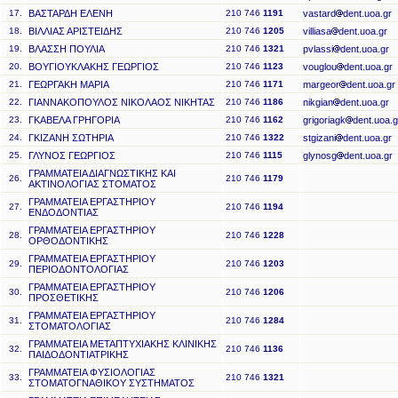
17.
ΒΑΣΤΑΡΔΗ ΕΛΕΝΗ
210 746
1191
vastard
dent.uoa.gr
18.
ΒΙΛΛΙΑΣ ΑΡΙΣΤΕΙΔΗΣ
210 746
1205
villiasa
dent.uoa.gr
19.
ΒΛΑΣΣΗ ΠΟΥΛΙΑ
210 746
1321
pvlassi
dent.uoa.gr
20.
ΒΟΥΓΙΟΥΚΛΑΚΗΣ ΓΕΩΡΓΙΟΣ
210 746
1123
vouglou
dent.uoa.gr
21.
ΓΕΩΡΓΑΚΗ ΜΑΡΙΑ
210 746
1171
margeor
dent.uoa.gr
22.
ΓΙΑΝΝΑΚΟΠΟΥΛΟΣ ΝΙΚΟΛΑΟΣ ΝΙΚΗΤΑΣ
210 746
1186
nikgian
dent.uoa.gr
23.
ΓΚΑΒΕΛΑ ΓΡΗΓΟΡΙΑ
210 746
1162
grigoriagk
dent.uoa.g
24.
ΓΚΙΖΑΝΗ ΣΩΤΗΡΙΑ
210 746
1322
stgizani
dent.uoa.gr
25.
ΓΛΥΝΟΣ ΓΕΩΡΓΙΟΣ
210 746
1115
glynosg
dent.uoa.gr
ΓΡΑΜΜΑΤΕΙΑ ΔΙΑΓΝΩΣΤΙΚΗΣ ΚΑΙ
26.
210 746
1179
ΑΚΤΙΝΟΛΟΓΙΑΣ ΣΤΟΜΑΤΟΣ
ΓΡΑΜΜΑΤΕΙΑ ΕΡΓΑΣΤΗΡΙΟΥ
27.
210 746
1194
ΕΝΔΟΔΟΝΤΙΑΣ
ΓΡΑΜΜΑΤΕΙΑ ΕΡΓΑΣΤΗΡΙΟΥ
28.
210 746
1228
ΟΡΘΟΔΟΝΤΙΚΗΣ
ΓΡΑΜΜΑΤΕΙΑ ΕΡΓΑΣΤΗΡΙΟΥ
29.
210 746
1203
ΠΕΡΙΟΔΟΝΤΟΛΟΓΙΑΣ
ΓΡΑΜΜΑΤΕΙΑ ΕΡΓΑΣΤΗΡΙΟΥ
30.
210 746
1206
ΠΡΟΣΘΕΤΙΚΗΣ
ΓΡΑΜΜΑΤΕΙΑ ΕΡΓΑΣΤΗΡΙΟΥ
31.
210 746
1284
ΣΤΟΜΑΤΟΛΟΓΙΑΣ
ΓΡΑΜΜΑΤΕΙΑ ΜΕΤΑΠΤΥΧΙΑΚΗΣ ΚΛΙΝΙΚΗΣ
32.
210 746
1136
ΠΑΙΔΟΔΟΝΤΙΑΤΡΙΚΗΣ
ΓΡΑΜΜΑΤΕΙΑ ΦΥΣΙΟΛΟΓΙΑΣ
33.
210 746
1321
ΣΤΟΜΑΤΟΓΝΑΘΙΚΟΥ ΣΥΣΤΗΜΑΤΟΣ