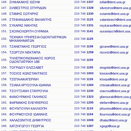
146.
ΣΗΦΑΚΑΚΗΣ ΙΩΣΗΦ
210 746
1337
isifak
dent.uoa.gr
147.
ΣΙΛΒΕΣΤΡΟΣ ΣΠΥΡΙΔΩΝ
210 746
1328
silvestros
dent.uoa.g
148.
ΣΤΑΜΗΣ ΣΩΤΗΡΗΣ
210 746
1330
sstamis
dent.uoa.gr
149.
ΣΤΕΦΑΝΙΔΑΚΗΣ ΒΑΛΑΝΤΗΣ
210 746
1125
valantistech
dent.uoa
150.
ΣΥΚΑΡΑΣ ΝΙΚΗΤΑΣ
210 746
1331
nsykaras
dent.uoa.g
151.
ΣΧΟΙΝΟΧΩΡΙΤΗ ΟΥΡΑΝΙΑ
210 746
1141
ouraniasch
dent.uoa.
ΤΕΧΝΙΚΗ ΥΠΗΡΕΣΙΑ ΟΔΟΝΤΙΑΤΡΙΚΩΝ
152.
210 746
1125
ΜΗΧΑΝΗΜΑΤΩΝ
153.
ΤΖΑΝΕΤΑΚΗΣ ΓΕΩΡΓΙΟΣ
210 746
1108
gtzanet
dent.uoa.gr
154.
ΤΖΩΡΤΖΗ ΝΕΚΤΑΡΙΑ
210 746
1258
ntzortzi
dent.uoa.gr
ΤΗΛΕΠΙΚΟΙΝΩΝΙΑΚΟΣ ΧΩΡΟΣ
155.
210 746
1100
ΟΔΟΝΤΙΑΤΡΙΚΗ 18Β
156.
ΤΟΓΡΙΔΟΥ ΕΛΙΣΣΑΒΕΤ
210 746
1195
etogrido
dent.uoa.gr
157.
ΤΟΣΙΟΣ ΚΩΝΣΤΑΝΤΙΝΟΣ
210 746
1003
ktosios
dent.uoa.gr
158.
ΤΣΕΠΑ ΑΙΚΑΤΕΡΙΝΗ
210 746
1126
ktsepa
dent.uoa.gr
159.
ΤΣΙΑΚΑ ΧΡΥΣΟΥΛΑ-ΙΩΑΝΝΑ
210 746
1260
chtsiaka
dent.uoa.gr
160.
ΤΣΟΥΤΣΑΝΗ ΣΤΑΥΡΟΥΛΑ
210 746
1230
stavrout
dent.uoa.gr
161.
ΦΑΝΟΥΡΑΚΗΣ ΓΑΛΗΝΟΣ
210 746
1323
gfanourak
dent.uoa.g
162.
ΦΑΡΜΑΚΗΣ ΕΛΕΥΘΕΡΙΟΣ
210 746
1295
elefarm
dent.uoa.gr
163.
ΦΟΥΝΤΟΥΛΗ ΚΑΛΛΙΟΠΗ
210 746
1133
pfountouli
dent.uoa.g
164.
ΦΟΥΡΜΟΥΖΗΣ ΙΩΑΝΝΗΣ
210 746
1104
ifourmou
dent.uoa.gr
165.
ΧΑΛΑΖΩΝΙΤΗΣ ΔΗΜΗΤΡΙΟΣ
210 746
1008
dhalaz
dent.uoa.gr
166.
ΧΑΤΖΗΓΩΓΟΥ ΓΕΩΡΓΙΑ
210 746
1287
xgogo
uoa.gr