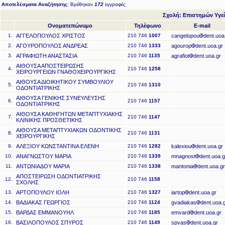
Αποτελέσματα Αναζήτησης
: Βρέθηκαν
172
εγγραφές
Σχολή: Επιστημών Υγεί
Ονοματεπώνυμο
Τηλέφωνο
E-mail
1.
ΑΓΓΕΛΟΠΟΥΛΟΣ ΧΡΙΣΤΟΣ
210 746
1007
cangelopou
dent.uoa
2.
ΑΓΟΥΡΟΠΟΥΛΟΣ ΑΝΔΡΕΑΣ
210 746
1333
agourop
dent.uoa.gr
3.
ΑΓΡΑΦΙΩΤΗ ΑΝΑΣΤΑΣΙΑ
210 746
1135
agrafiot
dent.uoa.gr
ΑΙΘΟΥΣΑ ΑΠΟΣΤΕΙΡΩΣΗΣ
4.
210 746
1258
ΧΕΙΡΟΥΡΓΕΙΩΝ ΓΝΑΘΟΧΕΙΡΟΥΡΓΙΚΗΣ
ΑΙΘΟΥΣΑ ΔΙΟΙΚΗΤΙΚΟΥ ΣΥΜΒΟΥΛΙΟΥ
5.
210 746
1310
ΟΔΟΝΤΙΑΤΡΙΚΗΣ
ΑΙΘΟΥΣΑ ΓΕΝΙΚΗΣ ΣΥΝΕΥΛΕΥΣΗΣ
6.
210 746
1157
ΟΔΟΝΤΙΑΤΡΙΚΗΣ
ΑΙΘΟΥΣΑ ΚΑΘΗΓΗΤΩΝ ΜΕΤΑΠΤΥΧΙΑΚΗΣ
7.
210 746
1147
ΚΛΙΝΙΚΗΣ ΠΡΟΣΘΕΤΙΚΗΣ
ΑΙΘΟΥΣΑ ΜΕΤΑΠΤΥΧΙΑΚΩΝ ΟΔΟΝΤΙΚΗΣ
8.
210 746
1131
ΧΕΙΡΟΥΡΓΙΚΗΣ
9.
ΑΛΕΞΙΟΥ ΚΩΝΣΤΑΝΤΙΝΑ ΕΛΕΝΗ
210 746
1282
kalexiou
dent.uoa.gr
10.
ΑΝΑΓΝΩΣΤΟΥ ΜΑΡΙΑ
210 746
1339
mnagnost
dent.uoa.g
11.
ΑΝΤΩΝΙΑΔΟΥ ΜΑΡΙΑ
210 746
1338
mantonia
dent.uoa.gr
ΑΠΟΣΤΕΙΡΩΣΗ ΟΔΟΝΤΙΑΤΡΙΚΗΣ
12.
210 746
1158
ΣΧΟΛΗΣ
13.
ΑΡΤΟΠΟΥΛΟΥ ΙΟΛΗ
210 746
1327
iartop
dent.uoa.gr
14.
ΒΑΔΙΑΚΑΣ ΓΕΩΡΓΙΟΣ
210 746
1124
gvadiakas
dent.uoa.
15.
ΒΑΡΔΑΣ ΕΜΜΑΝΟΥΗΛ
210 746
1185
emvard
dent.uoa.gr
16.
ΒΑΣΙΛΟΠΟΥΛΟΣ ΣΠΥΡΟΣ
210 746
1149
spvas
dent.uoa.gr