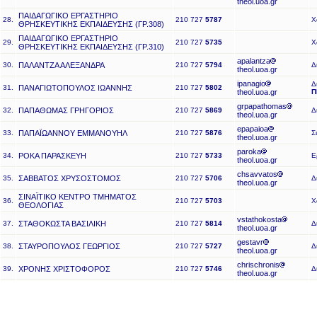
theol.uoa.gr
ΠΑΙΔΑΓΩΓΙΚΟ ΕΡΓΑΣΤΗΡΙΟ
28.
210 727
5787
Χ
ΘΡΗΣΚΕΥΤΙΚΗΣ ΕΚΠΑΙΔΕΥΣΗΣ (ΓΡ.308)
ΠΑΙΔΑΓΩΓΙΚΟ ΕΡΓΑΣΤΗΡΙΟ
29.
210 727
5735
Χ
ΘΡΗΣΚΕΥΤΙΚΗΣ ΕΚΠΑΙΔΕΥΣΗΣ (ΓΡ.310)
apalantza
30.
ΠΑΛΑΝΤΖΑ ΑΛΕΞΑΝΔΡΑ
210 727
5794
Δ
theol.uoa.gr
ipanagio
Δ
31.
ΠΑΝΑΓΙΩΤΟΠΟΥΛΟΣ ΙΩΑΝΝΗΣ
210 727
5802
theol.uoa.gr
Π
grpapathomas
32.
ΠΑΠΑΘΩΜΑΣ ΓΡΗΓΟΡΙΟΣ
210 727
5869
Δ
theol.uoa.gr
epapaioa
33.
ΠΑΠΑΪΩΑΝΝΟΥ ΕΜΜΑΝΟΥΗΛ
210 727
5876
Σ
theol.uoa.gr
paroka
34.
ΡΟΚΑ ΠΑΡΑΣΚΕΥΗ
210 727
5733
Ε
theol.uoa.gr
chsavvatos
35.
ΣΑΒΒΑΤΟΣ ΧΡΥΣΟΣΤΟΜΟΣ
210 727
5706
Δ
theol.uoa.gr
ΣΙΝΑΪΤΙΚΟ ΚΕΝΤΡΟ ΤΜΗΜΑΤΟΣ
36.
210 727
5703
Χ
ΘΕΟΛΟΓΙΑΣ
vstathokosta
37.
ΣΤΑΘΟΚΩΣΤΑ ΒΑΣΙΛΙΚΗ
210 727
5814
Δ
theol.uoa.gr
gestavr
38.
ΣΤΑΥΡΟΠΟΥΛΟΣ ΓΕΩΡΓΙΟΣ
210 727
5727
Δ
theol.uoa.gr
chrischronis
39.
ΧΡΟΝΗΣ ΧΡΙΣΤΟΦΟΡΟΣ
210 727
5746
Δ
theol.uoa.gr