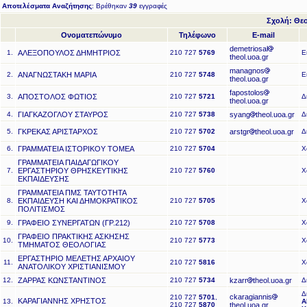
Αποτελέσματα Αναζήτησης
: Βρέθηκαν
39
εγγραφές
Σχολή: Θεο
Ονοματεπώνυμο
Τηλέφωνο
E-mail
demetriosal
1.
ΑΛΕΞΟΠΟΥΛΟΣ ΔΗΜΗΤΡΙΟΣ
210 727
5769
Ε
theol.uoa.gr
managnos
2.
ΑΝΑΓΝΩΣΤΑΚΗ ΜΑΡΙΑ
210 727
5748
Ε
theol.uoa.gr
fapostolos
3.
ΑΠΟΣΤΟΛΟΣ ΦΩΤΙΟΣ
210 727
5721
Δ
theol.uoa.gr
4.
ΓΙΑΓΚΑΖΟΓΛΟΥ ΣΤΑΥΡΟΣ
210 727
5738
syang
theol.uoa.gr
Δ
5.
ΓΚΡΕΚΑΣ ΑΡΙΣΤΑΡΧΟΣ
210 727
5702
arstgr
theol.uoa.gr
Δ
6.
ΓΡΑΜΜΑΤΕΙΑ ΙΣΤΟΡΙΚΟΥ ΤΟΜΕΑ
210 727
5704
Χ
ΓΡΑΜΜΑΤΕΙΑ ΠΑΙΔΑΓΩΓΙΚΟΥ
7.
ΕΡΓΑΣΤΗΡΙΟΥ ΘΡΗΣΚΕΥΤΙΚΗΣ
210 727
5760
Χ
ΕΚΠΑΙΔΕΥΣΗΣ
ΓΡΑΜΜΑΤΕΙΑ ΠΜΣ ΤΑΥΤΟΤΗΤΑ
8.
ΕΚΠΑΙΔΕΥΣΗ ΚΑΙ ΔΗΜΟΚΡΑΤΙΚΟΣ
210 727
5705
Χ
ΠΟΛΙΤΙΣΜΟΣ
9.
ΓΡΑΦΕΙΟ ΣΥΝΕΡΓΑΤΩΝ (ΓΡ.212)
210 727
5708
Χ
ΓΡΑΦΕΙΟ ΠΡΑΚΤΙΚΗΣ ΑΣΚΗΣΗΣ
10.
210 727
5773
Χ
ΤΜΗΜΑΤΟΣ ΘΕΟΛΟΓΙΑΣ
ΕΡΓΑΣΤΗΡΙΟ ΜΕΛΕΤΗΣ ΑΡΧΑΙΟΥ
11.
210 727
5816
Χ
ΑΝΑΤΟΛΙΚΟΥ ΧΡΙΣΤΙΑΝΙΣΜΟΥ
12.
ΖΑΡΡΑΣ ΚΩΝΣΤΑΝΤΙΝΟΣ
210 727
5734
kzarr
theol.uoa.gr
Δ
Δ
ckaragiannis
210 727
5701
,
ΚΑΡΑΓΙΑΝΝΗΣ ΧΡΗΣΤΟΣ
13.
Α
210 727
5870
theol.uoa.gr