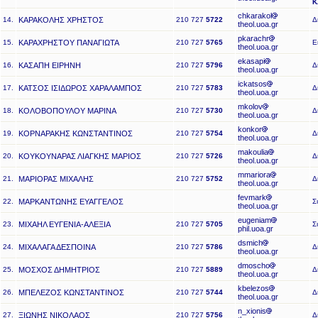
Κ
chkarakol
14.
ΚΑΡΑΚΟΛΗΣ ΧΡΗΣΤΟΣ
210 727
5722
Δ
theol.uoa.gr
pkarachr
15.
ΚΑΡΑΧΡΗΣΤΟΥ ΠΑΝΑΓΙΩΤΑ
210 727
5765
Ε
theol.uoa.gr
ekasapi
16.
ΚΑΣΑΠΗ ΕΙΡΗΝΗ
210 727
5796
Δ
theol.uoa.gr
ickatsos
17.
ΚΑΤΣΟΣ ΙΣΙΔΩΡΟΣ ΧΑΡΑΛΑΜΠΟΣ
210 727
5783
Δ
theol.uoa.gr
mkolov
18.
ΚΟΛΟΒΟΠΟΥΛΟΥ ΜΑΡΙΝΑ
210 727
5730
Δ
theol.uoa.gr
konkor
19.
ΚΟΡΝΑΡΑΚΗΣ ΚΩΝΣΤΑΝΤΙΝΟΣ
210 727
5754
Δ
theol.uoa.gr
makoulia
20.
ΚΟΥΚΟΥΝΑΡΑΣ ΛΙΑΓΚΗΣ ΜΑΡΙΟΣ
210 727
5726
Δ
theol.uoa.gr
mmariora
21.
ΜΑΡΙΟΡΑΣ ΜΙΧΑΛΗΣ
210 727
5752
Δ
theol.uoa.gr
fevmark
22.
ΜΑΡΚΑΝΤΩΝΗΣ ΕΥΑΓΓΕΛΟΣ
Σ
theol.uoa.gr
eugeniam
23.
ΜΙΧΑΗΛ ΕΥΓΕΝΙΑ-ΑΛΕΞΙΑ
210 727
5705
Σ
phil.uoa.gr
dsmich
24.
ΜΙΧΑΛΑΓΑ ΔΕΣΠΟΙΝΑ
210 727
5786
Δ
theol.uoa.gr
dmoscho
25.
ΜΟΣΧΟΣ ΔΗΜΗΤΡΙΟΣ
210 727
5889
Δ
theol.uoa.gr
kbelezos
26.
ΜΠΕΛΕΖΟΣ ΚΩΝΣΤΑΝΤΙΝΟΣ
210 727
5744
Δ
theol.uoa.gr
n_xionis
27.
ΞΙΩΝΗΣ ΝΙΚΟΛΑΟΣ
210 727
5756
Δ