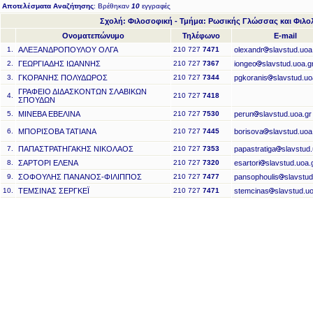
Αποτελέσματα Αναζήτησης
: Βρέθηκαν
10
εγγραφές
Σχολή: Φιλοσοφική - Τμήμα: Ρωσικής Γλώσσας και Φιλο
Ονοματεπώνυμο
Τηλέφωνο
E-mail
1.
ΑΛΕΞΑΝΔΡΟΠΟΥΛΟΥ ΟΛΓΑ
210 727
7471
olexandr
slavstud.uoa
2.
ΓΕΩΡΓΙΑΔΗΣ ΙΩΑΝΝΗΣ
210 727
7367
iongeo
slavstud.uoa.g
3.
ΓΚΟΡΑΝΗΣ ΠΟΛΥΔΩΡΟΣ
210 727
7344
pgkoranis
slavstud.uo
ΓΡΑΦΕΙΟ ΔΙΔΑΣΚΟΝΤΩΝ ΣΛΑΒΙΚΩΝ
4.
210 727
7418
ΣΠΟΥΔΩΝ
5.
ΜΙΝΕΒΑ ΕΒΕΛΙΝΑ
210 727
7530
perun
slavstud.uoa.gr
6.
ΜΠΟΡΙΣΟΒΑ ΤΑΤΙΑΝΑ
210 727
7445
borisova
slavstud.uoa
7.
ΠΑΠΑΣΤΡΑΤΗΓΑΚΗΣ ΝΙΚΟΛΑΟΣ
210 727
7353
papastratiga
slavstud.
8.
ΣΑΡΤΟΡΙ ΕΛΕΝΑ
210 727
7320
esartori
slavstud.uoa.
9.
ΣΟΦΟΥΛΗΣ ΠΑΝΑΝΟΣ-ΦΙΛΙΠΠΟΣ
210 727
7477
pansophoulis
slavstud
10.
ΤΕΜΣΙΝΑΣ ΣΕΡΓΚΕΪ
210 727
7471
stemcinas
slavstud.uo