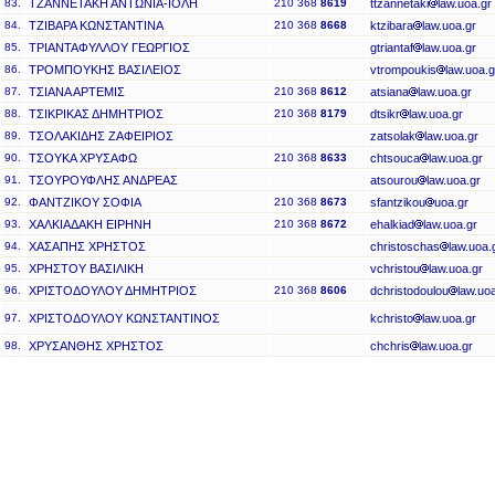
83.
ΤΖΑΝΝΕΤΑΚΗ ΑΝΤΩΝΙΑ-ΙΟΛΗ
210 368
8619
ttzannetaki
law.uoa.gr
84.
ΤΖΙΒΑΡΑ ΚΩΝΣΤΑΝΤΙΝΑ
210 368
8668
ktzibara
law.uoa.gr
85.
ΤΡΙΑΝΤΑΦΥΛΛΟΥ ΓΕΩΡΓΙΟΣ
gtriantaf
law.uoa.gr
86.
ΤΡΟΜΠΟΥΚΗΣ ΒΑΣΙΛΕΙΟΣ
vtrompoukis
law.uoa.g
87.
ΤΣΙΑΝΑ ΑΡΤΕΜΙΣ
210 368
8612
atsiana
law.uoa.gr
88.
ΤΣΙΚΡΙΚΑΣ ΔΗΜΗΤΡΙΟΣ
210 368
8179
dtsikr
law.uoa.gr
89.
ΤΣΟΛΑΚΙΔΗΣ ΖΑΦΕΙΡΙΟΣ
zatsolak
law.uoa.gr
90.
ΤΣΟΥΚΑ ΧΡΥΣΑΦΩ
210 368
8633
chtsouca
law.uoa.gr
91.
ΤΣΟΥΡΟΥΦΛΗΣ ΑΝΔΡΕΑΣ
atsourou
law.uoa.gr
92.
ΦΑΝΤΖΙΚΟΥ ΣΟΦΙΑ
210 368
8673
sfantzikou
uoa.gr
93.
ΧΑΛΚΙΑΔΑΚΗ ΕΙΡΗΝΗ
210 368
8672
ehalkiad
law.uoa.gr
94.
ΧΑΣΑΠΗΣ ΧΡΗΣΤΟΣ
christoschas
law.uoa.
95.
ΧΡΗΣΤΟΥ ΒΑΣΙΛΙΚΗ
vchristou
law.uoa.gr
96.
ΧΡΙΣΤΟΔΟΥΛΟΥ ΔΗΜΗΤΡΙΟΣ
210 368
8606
dchristodoulou
law.uo
97.
ΧΡΙΣΤΟΔΟΥΛΟΥ ΚΩΝΣΤΑΝΤΙΝΟΣ
kchristo
law.uoa.gr
98.
ΧΡΥΣΑΝΘΗΣ ΧΡΗΣΤΟΣ
chchris
law.uoa.gr