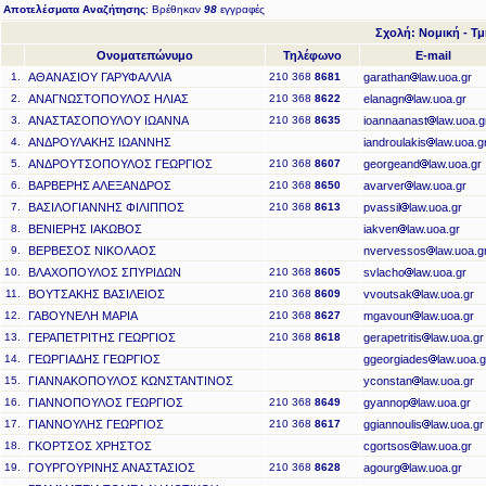
Αποτελέσματα Αναζήτησης
: Βρέθηκαν
98
εγγραφές
Σχολή: Νομική - Τ
Ονοματεπώνυμο
Τηλέφωνο
E-mail
1.
ΑΘΑΝΑΣΙΟΥ ΓΑΡΥΦΑΛΛΙΑ
210 368
8681
garathan
law.uoa.gr
2.
ΑΝΑΓΝΩΣΤΟΠΟΥΛΟΣ ΗΛΙΑΣ
210 368
8622
elanagn
law.uoa.gr
3.
ΑΝΑΣΤΑΣΟΠΟΥΛΟΥ ΙΩΑΝΝΑ
210 368
8635
ioannaanast
law.uoa.g
4.
ΑΝΔΡΟΥΛΑΚΗΣ ΙΩΑΝΝΗΣ
iandroulakis
law.uoa.g
5.
ΑΝΔΡΟΥΤΣΟΠΟΥΛΟΣ ΓΕΩΡΓΙΟΣ
210 368
8607
georgeand
law.uoa.gr
6.
ΒΑΡΒΕΡΗΣ ΑΛΕΞΑΝΔΡΟΣ
210 368
8650
avarver
law.uoa.gr
7.
ΒΑΣΙΛΟΓΙΑΝΝΗΣ ΦΙΛΙΠΠΟΣ
210 368
8613
pvassil
law.uoa.gr
8.
ΒΕΝΙΕΡΗΣ ΙΑΚΩΒΟΣ
iakven
law.uoa.gr
9.
ΒΕΡΒΕΣΟΣ ΝΙΚΟΛΑΟΣ
nvervessos
law.uoa.g
10.
ΒΛΑΧΟΠΟΥΛΟΣ ΣΠΥΡΙΔΩΝ
210 368
8605
svlacho
law.uoa.gr
11.
ΒΟΥΤΣΑΚΗΣ ΒΑΣΙΛΕΙΟΣ
210 368
8609
vvoutsak
law.uoa.gr
12.
ΓΑΒΟΥΝΕΛΗ ΜΑΡΙΑ
210 368
8627
mgavoun
law.uoa.gr
13.
ΓΕΡΑΠΕΤΡΙΤΗΣ ΓΕΩΡΓΙΟΣ
210 368
8618
gerapetritis
law.uoa.gr
14.
ΓΕΩΡΓΙΑΔΗΣ ΓΕΩΡΓΙΟΣ
ggeorgiades
law.uoa.g
15.
ΓΙΑΝΝΑΚΟΠΟΥΛΟΣ ΚΩΝΣΤΑΝΤΙΝΟΣ
yconstan
law.uoa.gr
16.
ΓΙΑΝΝΟΠΟΥΛΟΣ ΓΕΩΡΓΙΟΣ
210 368
8649
gyannop
law.uoa.gr
17.
ΓΙΑΝΝΟΥΛΗΣ ΓΕΩΡΓΙΟΣ
210 368
8617
ggiannoulis
law.uoa.gr
18.
ΓΚΟΡΤΣΟΣ ΧΡΗΣΤΟΣ
cgortsos
law.uoa.gr
19.
ΓΟΥΡΓΟΥΡΙΝΗΣ ΑΝΑΣΤΑΣΙΟΣ
210 368
8628
agourg
law.uoa.gr