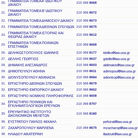
ΓΡΑΜΜΑΤΕΙΑ ΤΟΜΕΑ Α' ΙΔΙΩΤΙΚΟΥ
20.
210 368
8668
ΔΙΚΑΙΟΥ
ΓΡΑΜΜΑΤΕΙΑ ΤΟΜΕΑ Β' ΙΔΙΩΤΙΚΟΥ
21.
210 368
8672
ΔΙΚΑΙΟΥ
22.
ΓΡΑΜΜΑΤΕΙΑ ΤΟΜΕΑ ΔΗΜΟΣΙΟΥ ΔΙΚΑΙΟΥ
210 368
8673
23.
ΓΡΑΜΜΑΤΕΙΑ ΤΟΜΕΑ ΔΙΕΘΝΩΝ ΣΠΟΥΔΩΝ
210 368
8675
ΓΡΑΜΜΑΤΕΙΑ ΤΟΜΕΑ ΙΣΤΟΡΙΑΣ ΚΑΙ
24.
210 368
8612
ΘΕΩΡΙΑΣ ΔΙΚΑΙΟΥ
ΓΡΑΜΜΑΤΕΙΑ ΤΟΜΕΑ ΠΟΙΝΙΚΩΝ
25.
210 368
8668
ΕΠΙΣΤΗΜΩΝ
26.
ΔΕΛΗΚΩΣΤΟΠΟΥΛΟΣ ΙΩΑΝΝΗΣ
210 368
8177
ideliko
law.uoa.gr
27.
ΔΕΛΛΗΣ ΓΕΩΡΓΙΟΣ
210 368
8637
gdellis
law.uoa.gr
28.
ΔΗΜΑΚΗΣ ΑΛΕΞΑΝΔΡΟΣ
210 368
8603
aldimakis
law.uoa.gr
29.
ΔΗΜΟΠΟΥΛΟΥ ΑΘΗΝΑ
210 368
8611
adimopoul
law.uoa.gr
30.
ΔΙΟΝΥΣΟΠΟΥΛΟΥ ΑΘΑΝΑΣΙΑ
210 368
8684
adionisop
law.uoa.gr
31.
ΕΡΓΑΣΤΗΡΙΟ ΔΙΕΘΝΩΝ ΣΠΟΥΔΩΝ
210 368
8679
32.
ΕΡΓΑΣΤΗΡΙΟ ΕΜΠΟΡΙΚΟΥ ΔΙΚΑΙΟΥ
210 368
8662
33.
ΕΡΓΑΣΤΗΡΙΟ ΝΟΜΙΚΗΣ ΠΛΗΡΟΦΟΡΙΚΗΣ
210 368
8608
ΕΡΓΑΣΤΗΡΙΟ ΠΟΙΝΙΚΩΝ ΚΑΙ
34.
210 368
8707
ΕΓΚΛΗΜΑΤΟΛΟΓΙΚΩΝ ΕΡΕΥΝΩΝ
ΕΡΕΥΝΗΤΙΚΟ ΙΝΣΤΙΤΟΥΤΟ
35.
210 368
8180
ΔΙΚΟΝΟΜΙΚΩΝ ΜΕΛΕΤΩΝ
36.
ΕΥΣΤΡΑΤΙΟΥ ΠΑΥΛΟΣ-ΜΙΧΑΗΛ
pefstrat
law.uoa.gr
37.
ΖΑΧΑΡΟΠΟΥΛΟΥ ΜΑΡΙΛΕΝΑ
210 368
8675
mzacharop
law.uoa.gr
38.
ΗΛΙΑΔΟΥ ΑΙΚΑΤΕΡΙΝΗ
iliadouk
law.uoa.gr