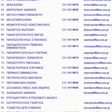
62.
ΜΙΧΑ ΕΛΕΝΗ
210 368
8678
emicha
law.uoa.gr
63.
ΜΟΡΟΖΙΝΗΣ ΙΩΑΝΝΗΣ
210 368
8635
imorozinis
law.uoa.gr
64.
ΜΟΥΖΟΥΡΑΚΗ ΠΑΡΑΣΚΕΥΗ
pmouzour
law.uoa.gr
65.
ΜΟΥΣΤΑΪΡΑ ΕΛΕΝΗ
210 368
8629
emoustai
law.uoa.gr
66.
ΜΠΑΚΟΠΟΥΛΟΣ ΚΩΝΣΤΑΝΤΙΝΟΣ
kbakopoulos
law.uoa.
67.
ΠΑΖΑΡΤΖΗ ΦΩΤΕΙΝΗ
210 368
8623
phpazart
law.uoa.gr
68.
ΠΑΝΑΓΙΩΤΟΠΟΥΛΟΣ ΒΑΓΙΑΣ
vpanag
law.uoa.gr
69.
ΠΑΝΤΑΖΟΠΟΥΛΟΣ ΣΤΕΦΑΝΟΣ
210 368
8178
spantaz
law.uoa.gr
ΠΑΠΑΔΟΠΟΥΛΟΥ ΡΕΒΕΚΚΑ
70.
210 368
8671
manpapad
law.uoa.gr
ΕΜΜΑΝΟΥΕΛΑ
71.
ΠΑΠΑΡΡΗΓΟΠΟΥΛΟΥ ΠΑΤΡΙΝΑ
paparigo
law.uoa.gr
72.
ΠΑΠΑΡΣΕΝΙΟΥ ΠΑΡΑΣΚΕΥΗ
210 368
8674
evipars
law.uoa.gr
73.
ΠΑΠΑΣΠΥΡΟΥ ΝΙΚΟΛΑΟΣ
npapaspyrou
law.uoa.
74.
ΠΑΠΑΣΤΑΥΡΙΔΗΣ ΕΥΘΥΜΙΟΣ
210 368
8614
epapast
law.uoa.gr
75.
ΠΕΡΑΚΗΣ ΕΜΜΑΝΟΥΗΛ
210 368
8671
mperakis
law.uoa.gr
76.
ΠΕΤΡΟΠΟΥΛΟΣ ΒΑΣΙΛΕΙΟΣ
vpetropoulos
law.uoa.
77.
ΡΕΘΥΜΙΩΤΑΚΗ ΕΛΕΝΗ
210 368
8602
erethemn
law.uoa.gr
78.
ΣΙΣΙΛΙΑΝΟΣ ΛΙΝΟΣ-ΑΛΕΞΑΝΔΡΟΣ
210 368
8636
asicilianos
law.uoa.gr
79.
ΣΚΑΝΔΑΛΗΣ ΙΩΑΝΝΗΣ
iskandal
law.uoa.gr
80.
ΣΠΟΥΔΑΣΤΗΡΙΟ ΕΥΡΩΠΑΪΚΟΥ ΔΙΚΑΙΟΥ
81.
ΣΩΤΗΡΟΠΟΥΛΟΣ ΓΕΩΡΓΙΟΣ
sotiropoulos
law.uoa.g
82.
ΤΖΑΝΕΤΗΣ ΑΡΙΣΤΟΜΕΝΗΣ
artzanetis
law.uoa.gr