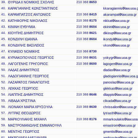
39.
ΘΥΡΙΔΑ ΙΙ ΝΟΜΙΚΗΣ ΣΧΟΛΗΣ
210 368
8653
40.
ΚΑΡΑΓΙΑΝΝΗΣ ΚΩΝΣΤΑΝΤΙΝΟΣ
kkaragiannis
law.uoa.
41.
ΚΑΡΑΜΠΑΤΖΟΣ ΑΝΤΩΝΙΟΣ
210 368
8415
akarampat
law.uoa.gr
42.
ΚΑΤΗΦΟΡΗΣ ΝΙΚΟΛΑΟΣ
210 368
8175
nikkat
law.uoa.gr
43.
ΚΙΝΙΝΗ ΕΥΘΥΜΙΑ
210 368
8604
ekinini
law.uoa.gr
44.
ΚΙΟΥΠΗΣ ΔΗΜΗΤΡΙΟΣ
210 368
8621
dikioup
law.uoa.gr
45.
ΚΟΝΔΥΛΗ ΙΩΑΝΝΑ
210 368
8604
ikondyli
law.uoa.gr
46.
ΚΟΝΔΥΛΗΣ ΒΑΣΙΛΕΙΟΣ
vkond
law.uoa.gr
47.
ΚΥΛΙΚΕΙΟ ΝΟΜΙΚΗΣ
210 368
8730
48.
ΚΥΡΙΑΚΟΠΟΥΛΟΣ ΓΕΩΡΓΙΟΣ
210 368
8631
yokygr
law.uoa.gr
49.
ΛΑΓΟΓΕΝΗΣ ΓΡΗΓΟΡΙΟΣ
210 368
8600
lagogen
law.uoa.gr
50.
ΛΑΔΑΣ ΔΗΜΗΤΡΙΟΣ
dladas
law.uoa.gr
51.
ΛΑΔΟΓΙΑΝΝΗΣ ΓΕΩΡΓΙΟΣ
gladogiannis
law.uoa.g
52.
ΛΑΖΑΡΑΤΟΣ ΠΑΝΑΓΙΩΤΗΣ
panoslaz
law.uoa.gr
53.
ΛΕΚΚΑΣ ΓΕΩΡΓΙΟΣ
glekkas
law.uoa.gr
54.
ΛΙΑΠΠΗΣ ΔΗΜΗΤΡΙΟΣ
210 368
8646
dliappis
law.uoa.gr
55.
ΛΙΒΑΔΑ ΧΡΙΣΤΙΝΑ
clivada
law.uoa.gr
56.
ΛΙΟΝΑΚΗ ΜΑΡΙΑ ΧΡΥΣΟΥΛΑ
210 368
8630
chrissalion
law.uoa.gr
57.
ΛΥΤΡΑΣ ΘΕΟΔΩΡΟΣ
lytrasth
law.uoa.gr
58.
ΜΑΡΚΟΥΛΑΚΗΣ ΜΙΧΑΗΛ
210 368
8176
mmarkoulakis
law.uoa
59.
ΜΑΣΤΡΟΜΑΝΩΛΗΣ ΕΜΜΑΝΟΥΗΛ
emastrom
law.uoa.gr
60.
ΜΕΝΤΗΣ ΓΕΩΡΓΙΟΣ
gmentis
law.uoa.gr
61.
ΜΙΚΡΟΥΛΕΑ ΑΛΕΞΑΝΔΡΑ
amikroulea
law.uoa.gr