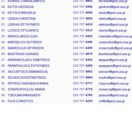
17.
KRANIS CHARALAMPOS
210 727
4862
hkranis
geol.uoa.gr
18.
KOTSI GEORGIA
210 727
4456
geokotsi
geol.uoa.gr
19.
KOTSI EVANGELIA
210 727
4096
ekotsi
geol.uoa.gr
20.
LEKKA CHRISTINA
210 727
4825
xlekka
geol.uoa.gr
21.
LEKKAS EFTHYMIOS
210 727
4410
elekkas
geol.uoa.gr
22.
LOZIOS STYLIANOS
210 727
4413
slozios
geol.uoa.gr
23.
MARIOLAKOS ILIAS
210 727
4402
mariolakos
geol.uoa.g
24.
MARSELOS SOTIRIOS
210 727
4396
smarselos
geol.uoa.gr
25.
MAVROULIS SPYRIDON
210 727
4409
smavroulis
geol.uoa.g
26.
BANTEKAS IOANNIS
210 727
4879
ibantekas
geol.uoa.gr
27.
PAPANIKOLAOU DIMITRIOS
210 727
4403
dpapan
geol.uoa.gr
28.
PAPAPOULIOS EVTHYMIOS
210 727
4406
epapapou
geol.uoa.gr
29.
SKOURTSOS EMMANOUIL
210 727
4863
eskourt
geol.uoa.gr
30.
SOUKIS KONSTANTINOS
210 727
4869
soukis
geol.uoa.gr
31.
SPYROU NAVSIKA IOANNA
210 727
4777
nspyrou
geol.uoa.gr
32.
STAVROPOULOU MARIA
210 727
4778
mstavrop
geol.uoa.gr
33.
TSIOUMA PARASKEVI
210 727
4783
ptsioum
geol.uoa.gr
34.
FILIS CHRISTOS
210 727
4223
chfilis
geol.uoa.gr