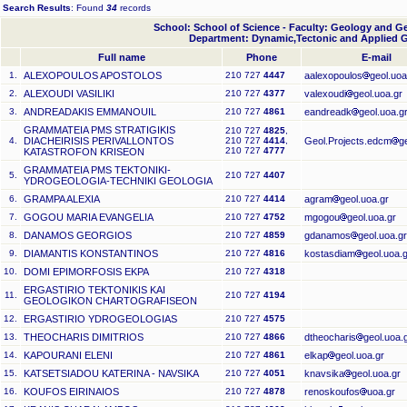
Search Results
: Found
34
records
School: School of Science - Faculty: Geology and 
Department: Dynamic,Tectonic and Applied 
Full name
Phone
E-mail
1.
ALEXOPOULOS APOSTOLOS
210 727
4447
aalexopoulos
geol.uoa
2.
ALEXOUDI VASILIKI
210 727
4377
valexoudi
geol.uoa.gr
3.
ANDREADAKIS EMMANOUIL
210 727
4861
eandreadk
geol.uoa.g
GRAMMATEIA PMS STRATIGIKIS
210 727
4825
,
4.
DIACHEIRISIS PERIVALLONTOS
210 727
4414
,
Geol.Projects.edcm
g
210 727
4777
KATASTROFON KRISEON
GRAMMATEIA PMS TEKTONIKI-
5.
210 727
4407
YDROGEOLOGIA-TECHNIKI GEOLOGIA
6.
GRAMPA ALEXIA
210 727
4414
agram
geol.uoa.gr
7.
GOGOU MARIA EVANGELIA
210 727
4752
mgogou
geol.uoa.gr
8.
DANAMOS GEORGIOS
210 727
4859
gdanamos
geol.uoa.gr
9.
DIAMANTIS KONSTANTINOS
210 727
4816
kostasdiam
geol.uoa.
10.
DOMI EPIMORFOSIS EKPA
210 727
4318
ERGASTIRIO TEKTONIKIS KAI
11.
210 727
4194
GEOLOGIKON CHARTOGRAFISEON
12.
ERGASTIRIO YDROGEOLOGIAS
210 727
4575
13.
THEOCHARIS DIMITRIOS
210 727
4866
dtheocharis
geol.uoa.
14.
KAPOURANI ELENI
210 727
4861
elkap
geol.uoa.gr
15.
KATSETSIADOU KATERINA - NAVSIKA
210 727
4051
knavsika
geol.uoa.gr
16.
KOUFOS EIRINAIOS
210 727
4878
renoskoufos
uoa.gr