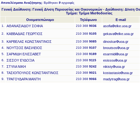
Αποτελέσματα Αναζήτησης
: Βρέθηκαν
9
εγγραφές
Γενική Διεύθυνση: Γενική Δ/νση Περιουσίας και Οικονομικών - Διεύθυνση: Δ/νση 
Τμήμα: Τμήμα Μισθοδοσίας
Ονοματεπώνυμο
Τηλέφωνο
E-mail
1.
ΑΘΑΝΑΣΙΑΔΟΥ ΣΟΦΙΑ
210 368
9036
asofia
elke.uoa.gr
2.
ΚΑΒΒΑΔΙΑΣ ΓΕΩΡΓΙΟΣ
210 368
9105
gekava
elke.uoa.gr
3.
ΚΑΡΒΕΛΑΣ ΚΩΝΣΤΑΝΤΙΝΟΣ
210 368
9085
dinoskar
uoa.gr
4.
ΝΟΥΤΣΟΣ ΒΑΣΙΛΕΙΟΣ
210 368
9107
bnoutsos
uoa.gr
5.
ΣΑΡΜΙΔΗ ΕΛΙΣΣΑΒΕΤ
210 368
9189
esarmidi
uoa.gr
6.
ΣΙΣΣΟΥ ΕΥΔΟΞΙΑ
210 368
9115
esissou
uoa.gr
7.
ΣΤΥΛΑ ΝΙΚΗ
210 368
9242
nikisty
uoa.gr
8.
ΤΑΣΙΟΠΟΥΛΟΣ ΚΩΝΣΤΑΝΤΙΝΟΣ
210 368
9021
kostastasio
uoa.gr
9.
ΤΡΑΓΟΥΔΑΡΑ ΜΑΝΤΗ
210 368
9066
madytrag
uoa.gr