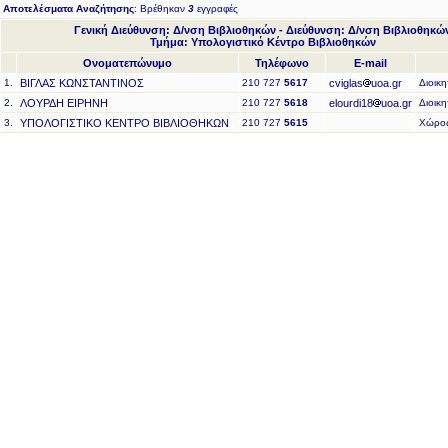
Αποτελέσματα Αναζήτησης
: Βρέθηκαν
3
εγγραφές
Γενική Διεύθυνση: Δ/νση Βιβλιοθηκών - Διεύθυνση: Δ/νση Βιβλιοθηκώ
Τμήμα: Υπολογιστικό Κέντρο Βιβλιοθηκών
Ονοματεπώνυμο
Τηλέφωνο
E-mail
1.
ΒΙΓΛΑΣ ΚΩΝΣΤΑΝΤΙΝΟΣ
210 727
5617
cviglas
uoa.gr
Διοικ
2.
ΛΟΥΡΔΗ ΕΙΡΗΝΗ
210 727
5618
elourdi18
uoa.gr
Διοικ
3.
ΥΠΟΛΟΓΙΣΤΙΚΟ ΚΕΝΤΡΟ ΒΙΒΛΙΟΘΗΚΩΝ
210 727
5615
Χώρο