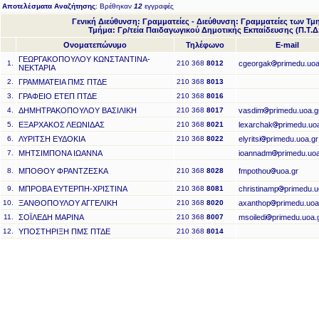
Αποτελέσματα Αναζήτησης
: Βρέθηκαν
12
εγγραφές
Γενική Διεύθυνση: Γραμματείες - Διεύθυνση: Γραμματείες των Τ
Τμήμα: Γρ/τεία Παιδαγωγικού Δημοτικής Εκπαίδευσης (Π.Τ.Δ
Ονοματεπώνυμο
Τηλέφωνο
E-mail
ΓΕΩΡΓΑΚΟΠΟΥΛΟΥ ΚΩΝΣΤΑΝΤΙΝΑ-
1.
210 368
8012
cgeorgak
primedu.uoa
ΝΕΚΤΑΡΙΑ
2.
ΓΡΑΜΜΑΤΕΙΑ ΠΜΣ ΠΤΔΕ
210 368
8013
3.
ΓΡΑΦΕΙΟ ΕΤΕΠ ΠΤΔΕ
210 368
8016
4.
ΔΗΜΗΤΡΑΚΟΠΟΥΛΟΥ ΒΑΣΙΛΙΚΗ
210 368
8017
vasdim
primedu.uoa.g
5.
ΕΞΑΡΧΑΚΟΣ ΛΕΩΝΙΔΑΣ
210 368
8021
lexarchak
primedu.uo
6.
ΛΥΡΙΤΣΗ ΕΥΔΟΚΙΑ
210 368
8022
elyritsi
primedu.uoa.gr
7.
ΜΗΤΣΙΜΠΟΝΑ ΙΩΑΝΝΑ
ioannadm
primedu.uoa
8.
ΜΠΟΘΟΥ ΦΡΑΝΤΖΕΣΚΑ
210 368
8028
fmpothou
uoa.gr
9.
ΜΠΡΟΒΑ ΕΥΤΕΡΠΗ-ΧΡΙΣΤΙΝΑ
210 368
8081
christinamp
primedu.u
10.
ΞΑΝΘΟΠΟΥΛΟΥ ΑΓΓΕΛΙΚΗ
210 368
8020
axanthop
primedu.uoa
11.
ΣΟΪΛΕΔΗ ΜΑΡΙΝΑ
210 368
8007
msoiledi
primedu.uoa.
12.
ΥΠΟΣΤΗΡΙΞΗ ΠΜΣ ΠΤΔΕ
210 368
8014